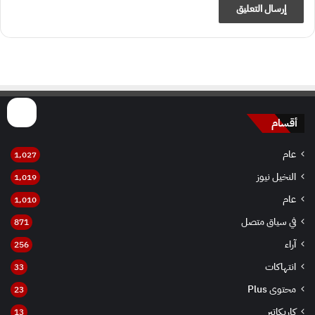
أقسام
عام
1٬027
النخيل نيوز
1٬019
عام
1٬010
في سياق متصل
871
آراء
256
انتهاكات
33
محتوى Plus
23
كاريكاتير
13