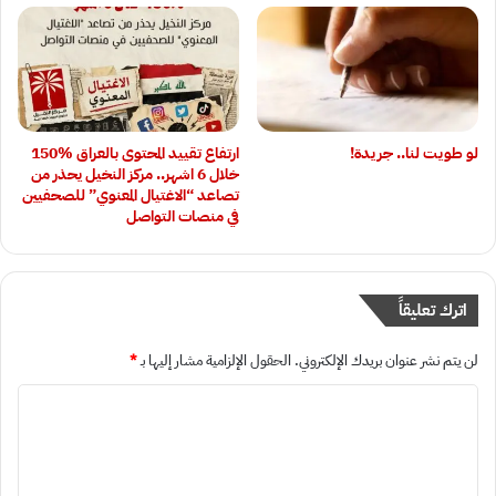
لو طويت لنا.. جريدة!
ارتفاع تقييد المحتوى بالعراق 15‎0‎%‎
خلال 6 اشهر.. مركز النخيل يحذر من
تصاعد “الاغتيال المعنوي” للصحفيين
في منصات التواصل
اترك تعليقاً
لن يتم نشر عنوان بريدك الإلكتروني.
الحقول الإلزامية مشار إليها بـ
*
ا
ل
ت