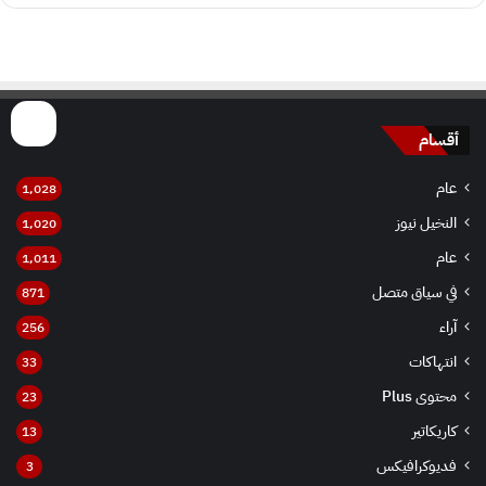
أقسام
عام
1٬028
النخيل نيوز
1٬020
عام
1٬011
في سياق متصل
871
آراء
256
انتهاكات
33
محتوى Plus
23
كاريكاتير
13
فديوكرافيكس
3