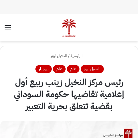
الوضع المظلم
الق
الرئيسية
/
النخيل نيوز
النخيل نيوز
عام
عام
نيوز بار
رئيس مركز النخيل زينب ربيع أول
إعلامية تقاضيها حكومة السوداني
بقضية تتعلق بحرية التعبير