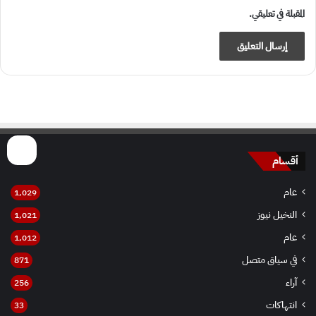
المقبلة في تعليقي.
أقسام
عام
1٬029
النخيل نيوز
1٬021
عام
1٬012
في سياق متصل
871
آراء
256
انتهاكات
33