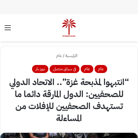
الوضع المظلم
الق
الرئيسية
/
عام
عام
عام
في سياق متصل
نيوز بار
“انتبهوا لمذبحة غزة”.. الاتحاد الدولي
للصحفيين: الدول المارقة دائما ما
تستهدف الصحفيين للإفلات من
المساءلة