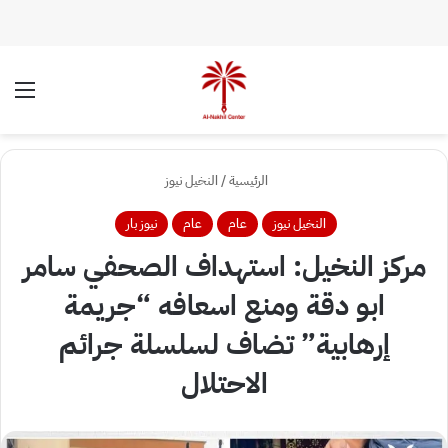
الوضع المظلم
الق
الرئيسية
/
النخيل نيوز
النخيل نيوز
عام
عام
نيوز بار
مركز النخيل: استهداف الصحفي سامر
ابو دقة ومنع اسعافه “جريمة
إرهابية” تضاف لسلسلة جرائم
الاحتلال