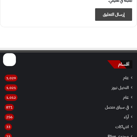
المقبلة في تعليقي.
أقسام
عام
1٬029
النخيل نيوز
1٬021
عام
1٬012
في سياق متصل
871
آراء
256
انتهاكات
33
محتوى Plus
23