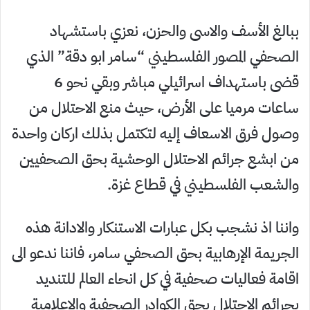
ببالغ الأسف والاسى والحزن، نعزي باستشهاد
الصحفي المصور الفلسطيني “سامر ابو دقة” الذي
قضى باستهداف اسرائيلي مباشر وبقي نحو 6
ساعات مرميا على الأرض، حيث منع الاحتلال من
وصول فرق الاسعاف إليه لتكتمل بذلك اركان واحدة
من ابشع جرائم الاحتلال الوحشية بحق الصحفيين
والشعب الفلسطيني في قطاع غزة.
واننا اذ نشجب بكل عبارات الاستنكار والادانة هذه
الجريمة الإرهابية بحق الصحفي سامر، فاننا ندعو الى
اقامة فعاليات صحفية في كل انحاء العالم للتنديد
بجرائم الاحتلال بحق الكوادر الصحفية والإعلامية