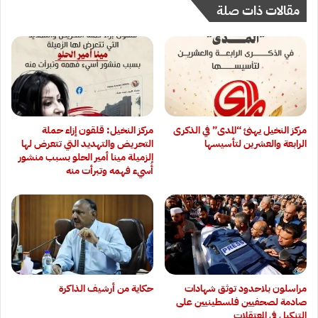
مقالات ذات صلة
مركز النخيل يهنئ “المدى” في الذكرى
مركز النخيل: قلقون إزاء حملة
الرابعة والعشرين لتأسيسها
التحريض والتهديد التي تتعرض لها
الزميلة مينا أمير الحلو بسبب منشور
أُسيء فهمه وتبرأت منه
‏مراسلون بلاحدود توثق شهادات
حكاية من أرشيف الذاكرة
صادمة لصحفيين فلسطينيين على
التنكيل في المعتقلات