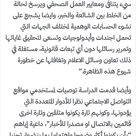
سيء يتنافى ومعايير العمل الصحفي ويرسخ لحالة
من الخلط بين الشائعة والخبر، وايضا يشجع على
نشوء الحسابات الوهمية لمختلف الجهات التي
تحمل اجندات وأيدولوجيات وتسعى لتحقيق غاياتها
وتمرير رسائلها دون أي تبعات قانونية، مستغلة في
ذلك تعاون وسائل الاعلام وتغافلها عن خطورة
شيوع هذه الظاهرة.”
وأيضا قدمت الدراسة توصيات لمستخدمي مواقع
التواصل الاجتماعي نظرا للأدوار المتعددة التي
يؤدونها، وكونهم تارة يكونوا متلقين وتارة اخرى
قائمين بالاتصال او مصدرا للأخبار”، داعية إياهم
“بأن يكونوا أكثر وضوحا واهتماما بما ينشروا، تجنبا