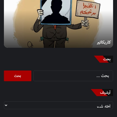
كاريكاتير
بحث
البحث
عن:
أرشيف
أرشيف