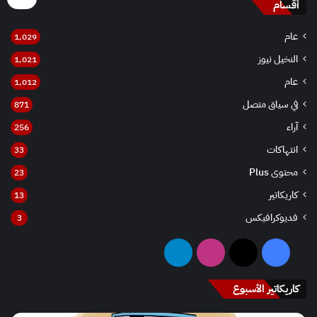
أقسام
عام
1٬029
النخيل نيوز
1٬021
عام
1٬012
في سياق متصل
871
آراء
256
انتهاكات
33
محتوى Plus
23
كاريكاتير
13
فديوكرافيكس
3
فيسبوك
‫X
انستقرام
تيلقرام
کاريکاتير الأسبوع