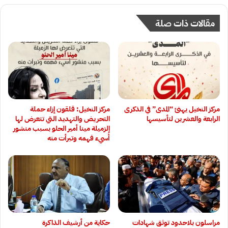
مقالات ذات صلة
مركز النخيل يهنئ “المدى” في الذكرى
مركز النخيل: قلقون إزاء حملة
الرابعة والعشرين لتأسيسها
التحريض والتهديد التي تتعرض لها
الزميلة مينا أمير الحلو بسبب منشور
أُسيء فهمه وتبرأت منه
‏مراسلون بلاحدود توثق شهادات
حكاية من أرشيف الذاكرة