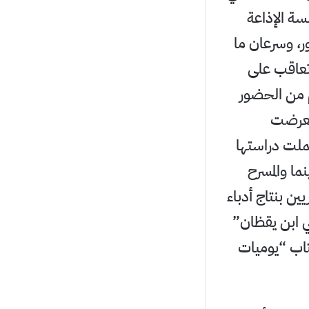
197، التحقت في مؤسسة الإذاعة
ر، وسرعان ما
وان ” السينما والناس”(1972)، الذي تعاقب على
م من الحضور
 تعرضت
ملت دراستها
ما والمسرح
ين بنتاج أدباء
ي ابن يقظان”
كتاب “يوميات