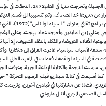
أكاديمية الفنون الجميلة وتخرجت منها في العام2
ار من مديرها محمد الصحاف، وتم تنسبيها الى قسم الديكو
اختاروها لتقديم برنامج ثقافي بعن
جي وعلي زين العابدين وأخرجه عماد بهجت، وعلى الرغ
نوعية الأفلام المعروضة والذكاء بانتقاء الضيوف، إلا أنها
سمعة لأسباب سياسية، غادرت العراق إلى هنغاريا وأك
خصصة في السينما ونقدها، فعملت في المعهد العالي للسين
ين، مارست الترجمة والكتابة للإذاعة المجرية، وعرفت المجري
كما أسهمت في كتابة سيناريو فيلم الرسوم المتحركة ” ح
ثامر الزيدي، فضلا عن مشاركتها في فيلمين آخرين، وترجمت 
راسل الصحفي المجري آنتال ماروشي.