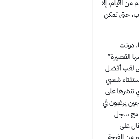
بالقادم من الأيام، إلا
رب، حتى تمكن
ا، دونت
ا بمجموعة قصصها القصيرة”
صدرتا في العام 2005 حازت على لقب أفضل
استفتاء شعبي
ات، التي تنشرها على
اجين يرغبون في
نامج سجل
قال على
ر من الفرحة