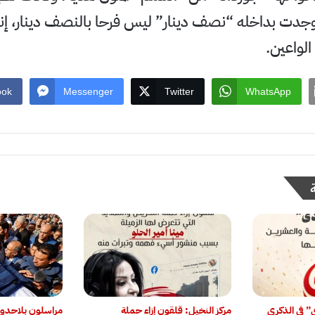
جدت بداخله “نصف دينار” ليس فرحا بالنصف دينار، إن
 الواعين.
ook
Messenger
Twitter
WhatsApp
ى” في الذكرى
مركز النخيل: قلقون إزاء حملة
‏مراسلون بلاحدو