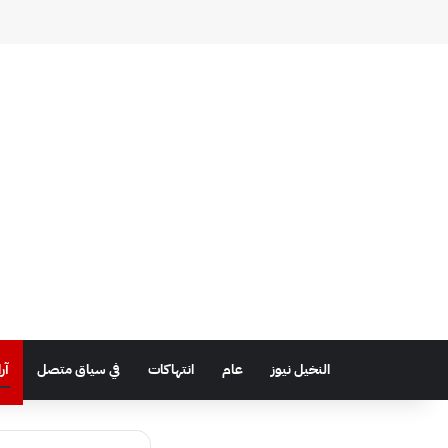
النخيل نيوز
عام
انتهاكات
في سياق متصل
آر