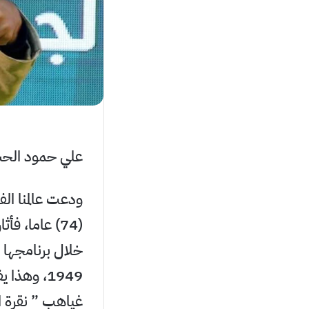
علي حمود الح
ودعت عالمنا الف
(74) عاما، 
خلال برنامجها ا
1949، وهذ
غياهب ” نقرة ا