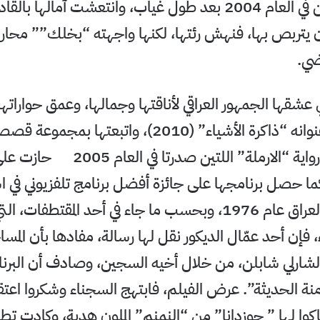
عادت إلى الوطن في العام 2004 بعد طول غياب، وانتعشت آمالها 
 يتربص بها، فنهش رئتها، لكنها واجهته “بخلك”” محا
اضي.
 عشقها الجمهور العراقي لأناقتها وجمالها، وعمق حواراته
سيرتها بكتاب عنوانه “ذاكرة الأشياء” (2010)، واتبعته
عندما نحب” ورواية “الارملة” اللتين 
ما حصل برنامجها على جائزة أفضل برنامج تلفزيوني في 
جرى في عموم العراق عام 1976، وبحسب ما جاء في أحد المقتطف
 فإن أحد عمّال الديكور نقل لها رسالة، مفادها بأن المس
شارلي شابلن، من خلال أخيه السجين، وصادف أن البر
منة الحديثة”. عرض الفيلم، فابتهج السجناء وشكروا اعت
كوا لها ” جوزدانا” من “النمنم” الملون هدية، وكادت تطي