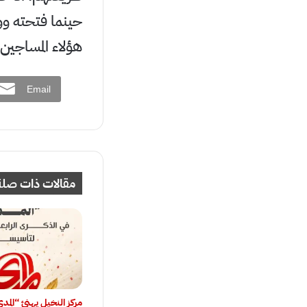
حينما فتحته وو
هؤلاء المساجين
Email
مقالات ذات صلة
مركز النخيل يهنئ “المد