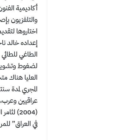
والتلفزيون بإصر
إعداده خالد نا
الطاغي للطائي و
لضغوط وتشويه 
العليا هناك مت
المجري لمدة سنت
عراقيين وعرب، 
(2004) ل
في العراق” للم