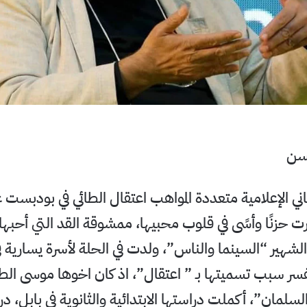
سن
اني الإعلامية متعددة المواهب اعتقال الطائي في بودبست ع
فأثارت حزنًا وأسًى في قلوب محبيها، ممشوقة القد التي أحبه
لشهير “السينما والناس”، ولدت في الحلة لأسرة يسارية ف
ا يفسر سبب تسميتها بـ ” اعتقال”، اذ كان اخوها موسى الطائ
لسلمان”، أكملت دراستها الابتدائية والثانوية في بابل، 