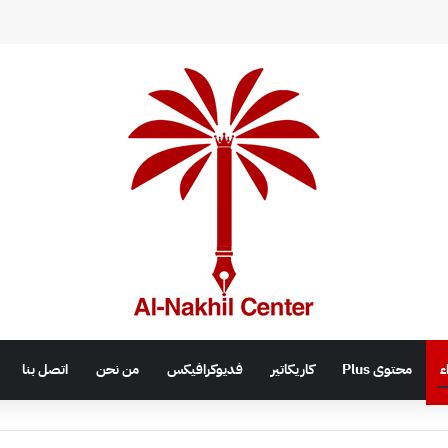
اء
محتوى Plus
كاريكاتير
فديوكرافيكس
من نحن
اتصل بنا