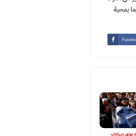
ما بمحبة
Faceb
د توثق شهادات