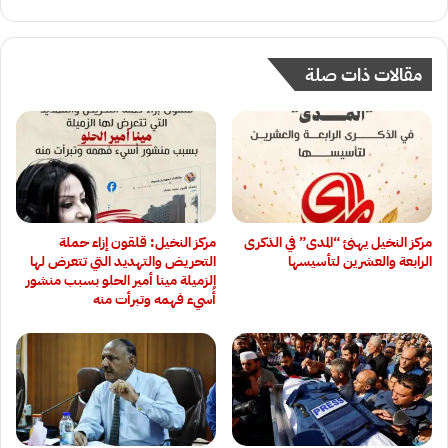
مقالات ذات صلة
مركز النخيل يهنئ “المدى” في الذكرى
مركز النخيل: قلقون إزاء حملة
الرابعة والعشرين لتأسيسها
التحريض والتهديد التي تتعرض لها
الزميلة مينا أمير الحلو بسبب منشور
أُسيء فهمه وتبرأت منه