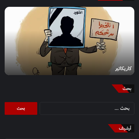
كاريكاتير
كاريكاتير
بحث
البحث
عن:
أرشيف
أرشيف