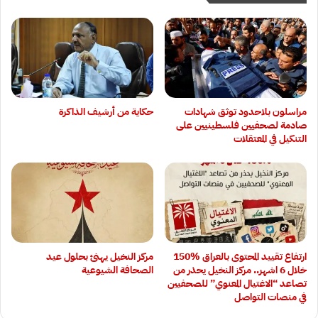
‏مراسلون بلاحدود توثق شهادات
حكاية من أرشيف الذاكرة
صادمة لصحفيين فلسطينيين على
التنكيل في المعتقلات
ارتفاع تقييد المحتوى بالعراق 15‎0‎%‎
مركز النخيل يهنئ بحلول عيد
خلال 6 اشهر.. مركز النخيل يحذر من
الصحافة الشيوعية
تصاعد “الاغتيال المعنوي” للصحفيين
في منصات التواصل