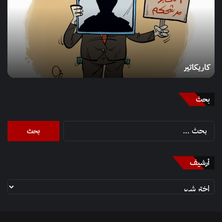
كاريكاتير
بحث
البحث
عن:
أرشيف
أرشيف