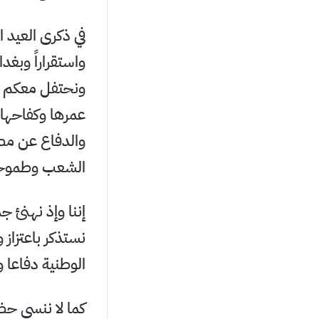
واستقراراً وبغدا
ونحتفل معكم ب
عمرها وكفاحها 
والدفاع عن مصا
الشعب وطموحا
إننا وإذ نهنئ 
نستذكر باعتزاز 
الوطنية دفاعا 
كما لا ننسى حض