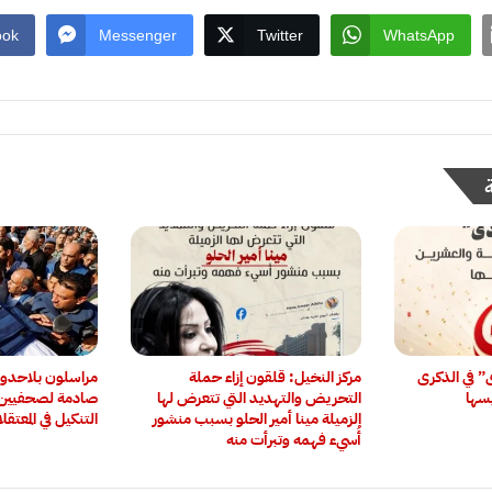
ook
Messenger
Twitter
WhatsApp
ى” في الذكرى
مركز النخيل: قلقون إزاء حملة
‏مراسلون بلاحدو
يسها
التحريض والتهديد التي تتعرض لها
صادمة لصحفيين 
الزميلة مينا أمير الحلو بسبب منشور
التنكيل في المعتقل
أُسيء فهمه وتبرأت منه