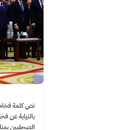
نص كلمة فخامة 
بالنيابة عن فخا
الصحفيين بمناسبة الذكرى (154