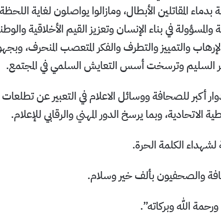
دماء المقاتلين الأبطال، ومازالوا يواصلون لغاية اللحظ
لة والمسؤولة في بناء الإنسان وتعزيز القيم الأخلاقية والو
إرهاب والتمييز والتطرف والفكر المتعصب المنحرف، وبجه
كر السليم وترسخت أسس التعايش السلمي في المجتمع.
دوار أكبر للصحافة ووسائل الاعلام في التعبير عن تطلعات 
ية الاتحادية، وبما يرسخ الدور المهني والرقابي للإعلام.
 لشهداء الكلمة الحرة.
فة والصحفيون بألف خير وسلام.
رحمة الله وبركاته”.