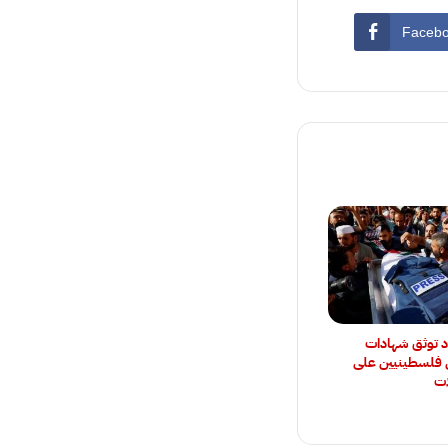
Faceb
د توثق شهادات
فلسطينيين على
ات