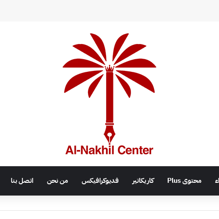
اء
محتوى Plus
كاريكاتير
فديوكرافيكس
من نحن
اتصل بنا