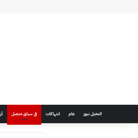
النخيل نيوز
عام
انتهاكات
في سياق متصل
آر