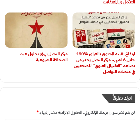
التنكيل في المعتقلات
ارتفاع تقييد المحتوى بالعراق 15‎0‎%‎
مركز النخيل يهنئ بحلول عيد
خلال 6 اشهر.. مركز النخيل يحذر من
الصحافة الشيوعية
تصاعد “الاغتيال المعنوي” للصحفيين
في منصات التواصل
اترك تعليقاً
لن يتم نشر عنوان بريدك الإلكتروني.
الحقول الإلزامية مشار إليها بـ
*
ا
ل