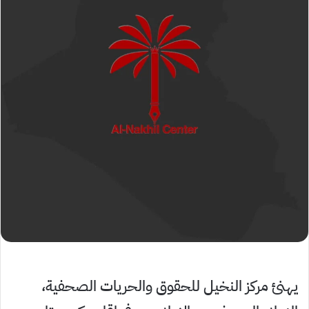
يهنئ مركز النخيل للحقوق والحريات الصحفية،