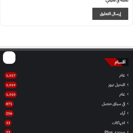
المقبلة في تعليقي.
أقسام
عام
1٬027
النخيل نيوز
1٬019
عام
1٬010
في سياق متصل
871
آراء
256
انتهاكات
33
محتوى Plus
23