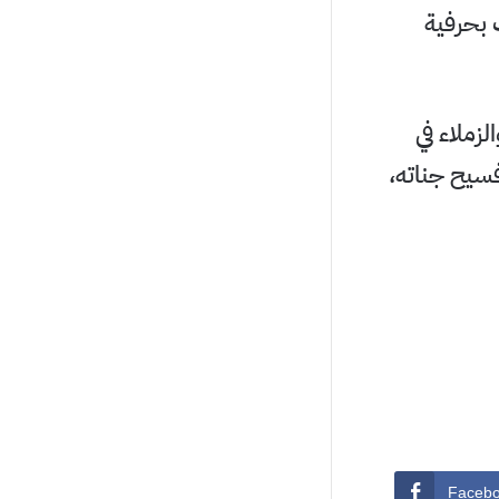
 بحرفية
لزملاء في
فسيح جناته،
Faceb