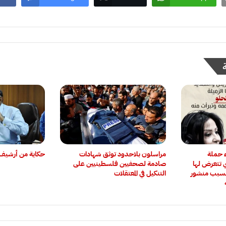
ء حملة
‏مراسلون بلاحدود توثق شهادات
حكاية من أرشيف 
ي تتعرض لها
صادمة لصحفيين فلسطينيين على
و بسبب منشور
التنكيل في المعتقلات