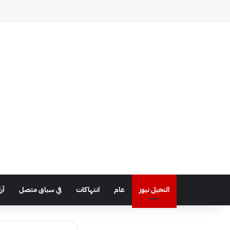
النخيل نيوز
عام
انتهاكات
في سياق متصل
آر