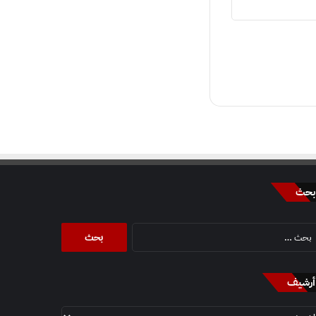
بحث
البحث
عن:
أرشيف
أرشيف