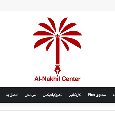
اء
محتوى Plus
كاريكاتير
فديوكرافيكس
من نحن
اتصل بنا