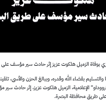
زي بوفاة الزميل هلكوت عزيز إثر حادث سير مؤسف على 
والتسليم بقضاء الله وقدره، وببالغ الحزن والأسى، تلقينا 
وداو” الإعلامية، الزميل هلكوت عزيز، إثر حادث سير مؤ
ى طريق محافظة البصرة.