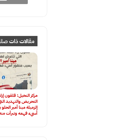
مقالات ذات صلة
مركز النخيل: قلقون إزا
التحريض والتهديد الت
الزميلة مينا أمير الحل
أُسيء فهمه وتبرأت منه