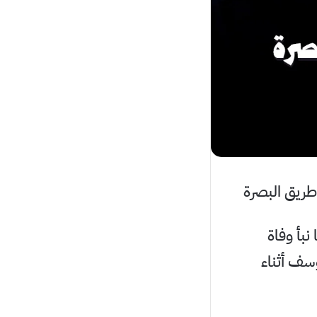
طريق البصرة
نبأ وفاة
سف أثناء