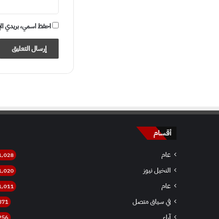
احفظ اسمي، بريدي الإلكت
أقسام
عام
1٬028
النخيل نيوز
1٬020
عام
1٬011
في سياق متصل
871
آراء
256