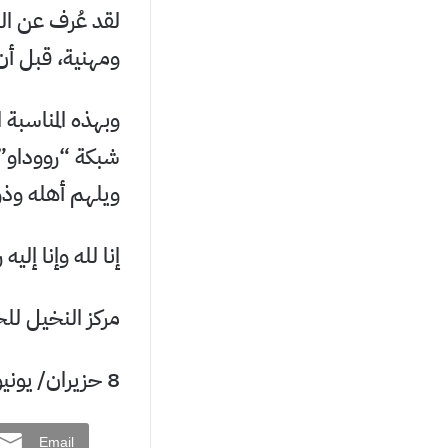
لقد عُرف عن ال
ومهنية، قبل أن 
وبهذه المناسبة 
شبكة “رووداو”،
ويلهم أهله وذو
إنا لله وإنا إليه
مركز النخيل لل
8 حزيران/ يونيو 2026
Email