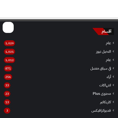
أقسام
عام
1٬029
النخيل نيوز
1٬021
عام
1٬012
في سياق متصل
871
آراء
256
انتهاكات
33
محتوى Plus
23
كاريكاتير
13
فديوكرافيكس
3