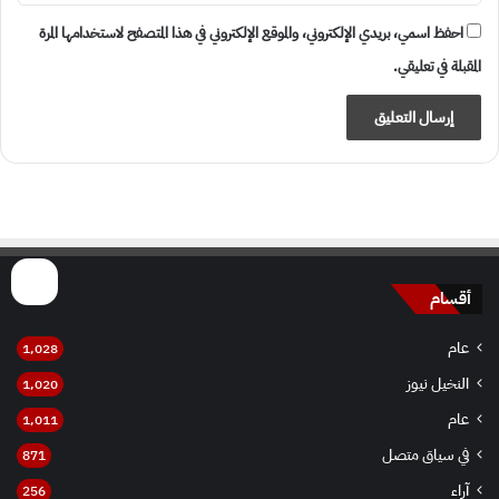
احفظ اسمي، بريدي الإلكتروني، والموقع الإلكتروني في هذا المتصفح لاستخدامها المرة
المقبلة في تعليقي.
أقسام
عام
1٬028
النخيل نيوز
1٬020
عام
1٬011
في سياق متصل
871
آراء
256