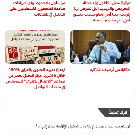
مركز النخيل: قلقون إزاء حملة
‏مراسلون بلاحدود توثق شهادات
التحريض والتهديد التي تتعرض لها
صادمة لصحفيين فلسطينيين على
الزميلة مينا أمير الحلو بسبب منشور
التنكيل في المعتقلات
أُسيء فهمه وتبرأت منه
حكاية من أرشيف الذاكرة
ارتفاع تقييد المحتوى بالعراق 15‎0‎%‎
خلال 6 اشهر.. مركز النخيل يحذر من
تصاعد “الاغتيال المعنوي” للصحفيين
في منصات التواصل
اترك تعليقاً
لن يتم نشر عنوان بريدك الإلكتروني.
الحقول الإلزامية مشار إليها بـ
*