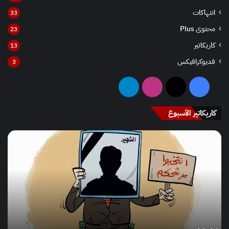
انتهاكات
33
محتوى Plus
23
كاريكاتير
13
فديوكرافيكس
3
فيسبوك
‫X
انستقرام
تيلقرام
کاريکاتير الأسبوع
كاريكاتير