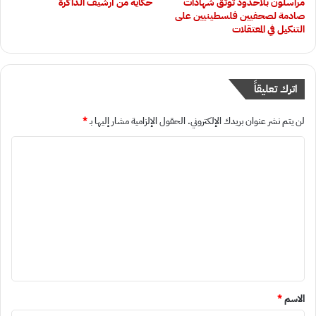
‏مراسلون بلاحدود توثق شهادات
حكاية من أرشيف الذاكرة
صادمة لصحفيين فلسطينيين على
التنكيل في المعتقلات
اترك تعليقاً
لن يتم نشر عنوان بريدك الإلكتروني.
الحقول الإلزامية مشار إليها بـ
*
ا
ل
ت
ع
ل
ي
ق
*
الاسم
*