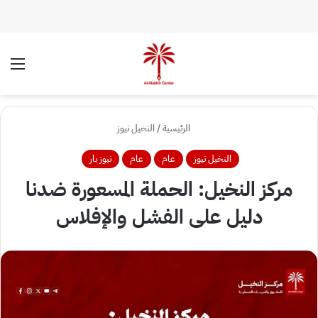
الوضع المظلم
الق
الرئيسية
/
النخيل نيوز
النخيل نيوز
عام
عام
نيوز بار
مركز النخيل: الحملة المسعورة ضدنا
دليل على الفشل والإفلاس