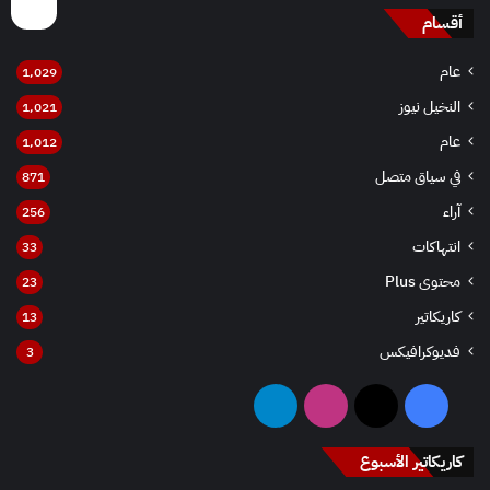
أقسام
عام
1٬029
النخيل نيوز
1٬021
عام
1٬012
في سياق متصل
871
آراء
256
انتهاكات
33
محتوى Plus
23
كاريكاتير
13
فديوكرافيكس
3
فيسبوك
‫X
انستقرام
تيلقرام
کاريکاتير الأسبوع