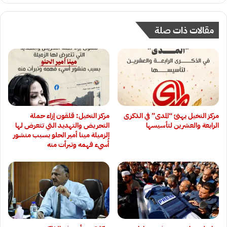
مقالات ذات صلة
مركز النخيل يهنئ “المدى” في الذكرى
مركز النخيل: قلقون إزاء حملة
الرابعة والعشرين لتأسيسها
التحريض والتهديد التي تتعرض لها
الزميلة مينا أمير الحلو بسبب منشور
أُسيء فهمه وتبرأت منه