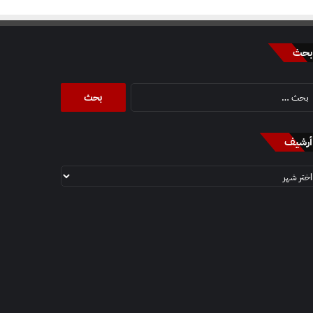
بحث
البحث
عن:
أرشيف
أرشيف