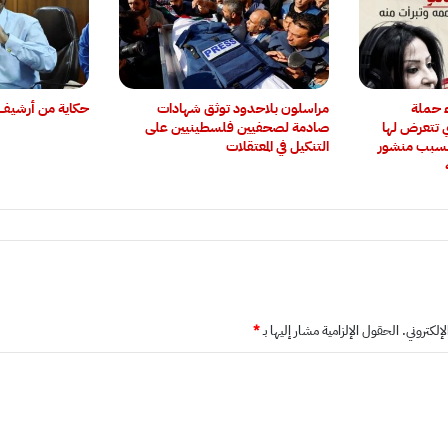
ء حملة
‏مراسلون بلاحدود توثق شهادات
حكاية من أرشيف 
ي تتعرض لها
صادمة لصحفيين فلسطينيين على
و بسبب منشور
التنكيل في المعتقلات
إلكتروني.
الحقول الإلزامية مشار إليها بـ
*