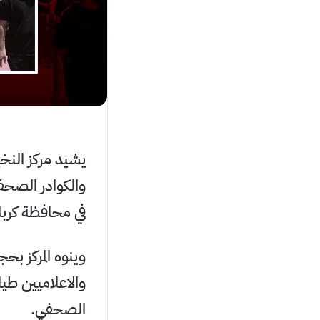
يشيد مركز النخ
والكوادر الصحفي
في محافظة كربلا
وينوه المركز ب
والاعلاميين طي
الصحفي.