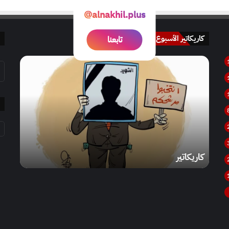
@alnakhil.plus
کاريکاتير الأسبوع
تابعنا
كاريكاتير
كاريكاتير