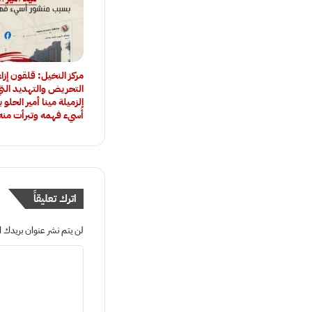
مركز النخيل: قلقون إزا
التحريض والتهديد الت
الزميلة مينا أمير الحل
أُسيء فهمه وتبرأت منه
اترك تعليقاً
لن يتم نشر عنوان بريدك ال
ا
ل
ت