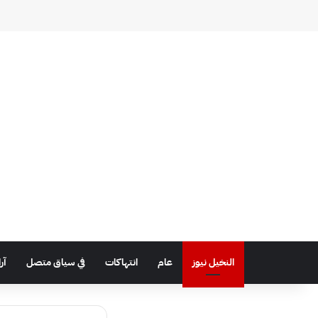
النخيل نيوز
عام
انتهاكات
في سياق متصل
آر