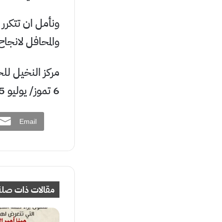
ونأمل ان تتكرر
والمحافل لانجاح
مركز النخيل لل
6 تموز/ يوليو 2025
Email
مقالات ذات صلة