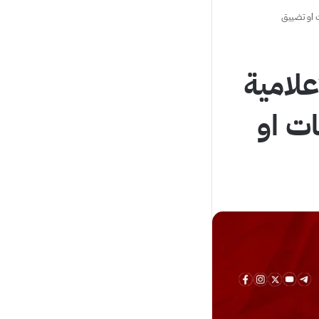
ت او تضييق
علامية
ت او