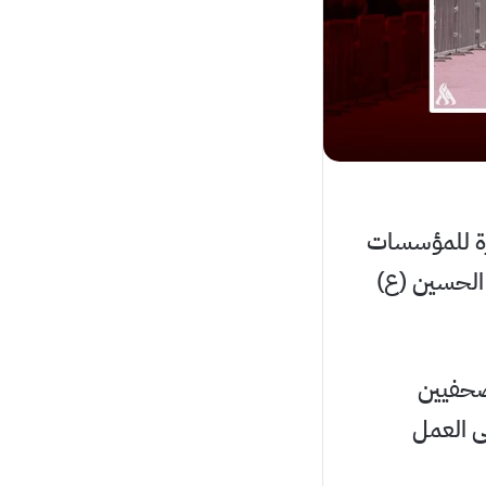
يزة للمؤسسات
م الحسين (ع)
لصحفيين
ى العمل