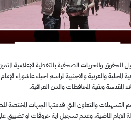
يل للحقوق والحريات الصحفية بالتغطية الإعلامية المتم
ة المحلية والعربية والاجنبية لمراسم احياء عاشوراء الإما
ء المقدسة وبقية المحافظات والمدن العراقية.
حجم التسهيلات والتعاون التي قدمتها الجهات المختصة ل
لة الايام الماضية، وعدم تسجيل اية خروقات او تضييق عل