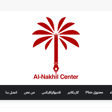
اء
محتوى Plus
كاريكاتير
فديوكرافيكس
من نحن
اتصل بنا