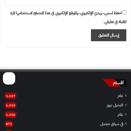
احفظ اسمي، بريدي الإلكتروني، والموقع الإلكتروني في هذا المتصفح لاستخدامها المرة
المقبلة في تعليقي.
أقسام
عام
1٬027
النخيل نيوز
1٬019
عام
1٬010
في سياق متصل
871