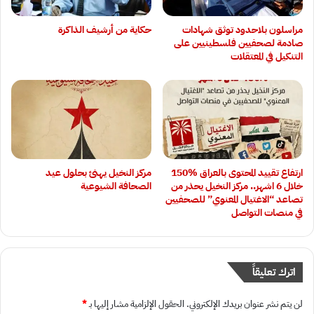
‏مراسلون بلاحدود توثق شهادات
حكاية من أرشيف الذاكرة
صادمة لصحفيين فلسطينيين على
التنكيل في المعتقلات
ارتفاع تقييد المحتوى بالعراق 15‎0‎%‎
مركز النخيل يهنئ بحلول عيد
خلال 6 اشهر.. مركز النخيل يحذر من
الصحافة الشيوعية
تصاعد “الاغتيال المعنوي” للصحفيين
في منصات التواصل
اترك تعليقاً
لن يتم نشر عنوان بريدك الإلكتروني.
الحقول الإلزامية مشار إليها بـ
*