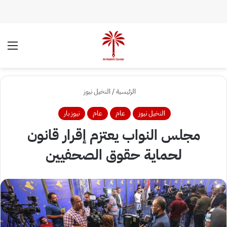
الوضع المظلم
الق
الرئيسية
/
النخيل نيوز
النخيل نيوز
عام
عام
نيوز بار
مجلس النواب يعتزم إقرار قانون
لحماية حقوق الصحفيين