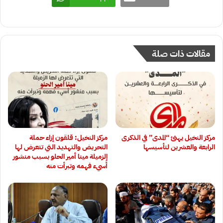
مقالات ذات صلة
مركز النخيل يهنئ “المدى” في الذكرى
مركز النخيل: قلقون إزاء حملة
الرابعة والعشرين لتأسيسها
التحريض والتهديد التي تتعرض لها
الزميلة مينا أمير الحلو بسبب منشور
أُسيء فهمه وتبرأت منه