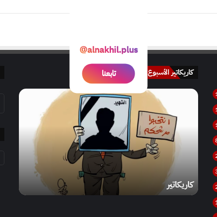
@alnakhil.plus
کاريکاتير الأسبوع
تابعنا
كاريكاتير
كاريكاتير