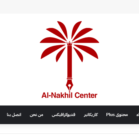
اء
محتوى Plus
كاريكاتير
فديوكرافيكس
من نحن
اتصل بنا