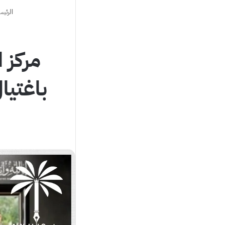
الرئيس
مركز ا
باغتي