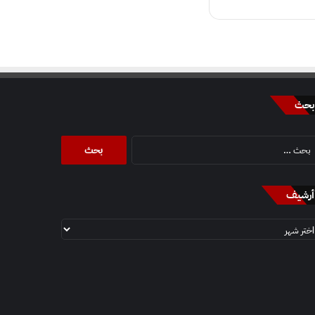
بحث
البحث
عن:
أرشيف
أرشيف