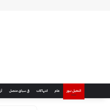
النخيل نيوز
عام
انتهاكات
في سياق متصل
آر