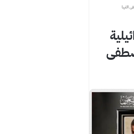
ى الثريا
ئيلية
صطفى