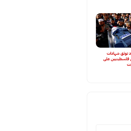
د توثق شهادات
فلسطينيين على
ات