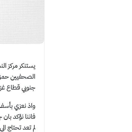
يستنكر مركز الن
الصحفيين حمزة
جنوبي قطاع غزة
واذ نعزي بأسف 
فاننا نؤكد بان 
لم تعد تحتاج ال