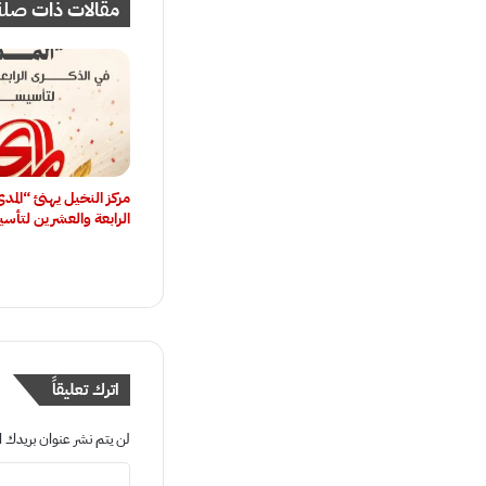
مقالات ذات صلة
مركز النخيل يهنئ “المد
الرابعة والعشرين لتأس
اترك تعليقاً
لن يتم نشر عنوان بريدك ال
ا