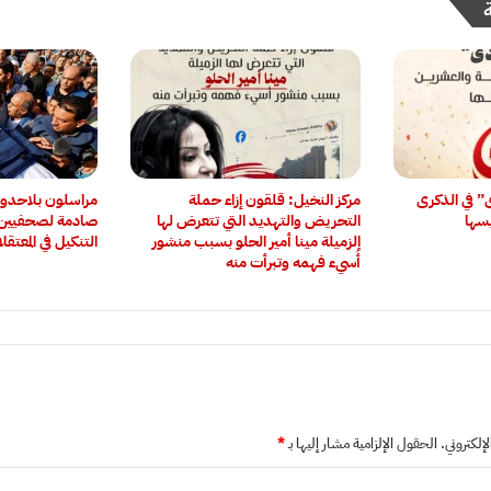
ى” في الذكرى
مركز النخيل: قلقون إزاء حملة
‏مراسلون بلاحدو
يسها
التحريض والتهديد التي تتعرض لها
صادمة لصحفيين 
الزميلة مينا أمير الحلو بسبب منشور
التنكيل في المعتقل
أُسيء فهمه وتبرأت منه
إلكتروني.
الحقول الإلزامية مشار إليها بـ
*