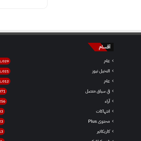
أقسام
عام
1٬029
النخيل نيوز
1٬021
عام
1٬012
في سياق متصل
871
آراء
256
انتهاكات
33
محتوى Plus
23
كاريكاتير
13