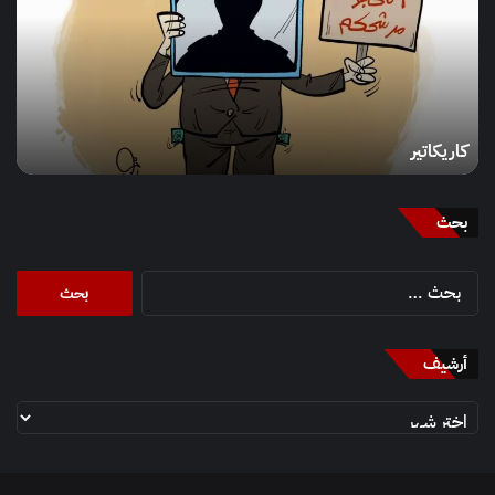
كاريكاتير
بحث
البحث
عن:
أرشيف
أرشيف