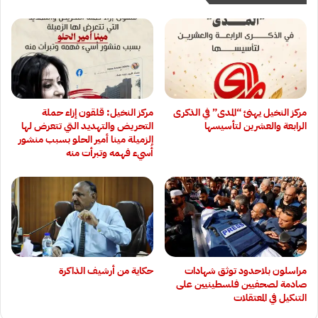
مركز النخيل يهنئ “المدى” في الذكرى
مركز النخيل: قلقون إزاء حملة
الرابعة والعشرين لتأسيسها
التحريض والتهديد التي تتعرض لها
الزميلة مينا أمير الحلو بسبب منشور
أُسيء فهمه وتبرأت منه
‏مراسلون بلاحدود توثق شهادات
حكاية من أرشيف الذاكرة
صادمة لصحفيين فلسطينيين على
التنكيل في المعتقلات