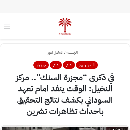
الوضع المظلم
الق
الرئيسية
/
النخيل نيوز
النخيل نيوز
عام
عام
نيوز بار
في ذكرى “مجزرة السنك”.. مركز
النخيل: الوقت ينفد امام تعهد
السوداني بكشف نتائج التحقيق
باحداث تظاهرات تشرين