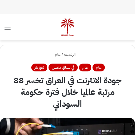
الوضع المظلم
الق
الرئيسية
/
عام
عام
عام
في سياق متصل
نيوز بار
جودة الانترنت في العراق تخسر 88
مرتبة عالميا خلال فترة حكومة
السوداني