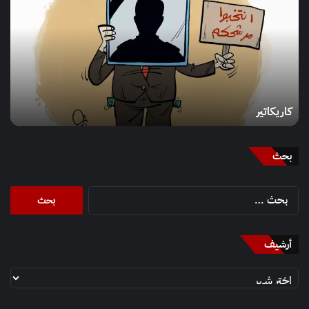
كاريكاتير
بحث
البحث
عن:
أرشيف
أرشيف