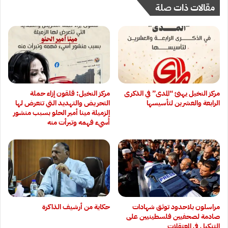
مقالات ذات صلة
مركز النخيل يهنئ “المدى” في الذكرى
مركز النخيل: قلقون إزاء حملة
الرابعة والعشرين لتأسيسها
التحريض والتهديد التي تتعرض لها
الزميلة مينا أمير الحلو بسبب منشور
أُسيء فهمه وتبرأت منه
‏مراسلون بلاحدود توثق شهادات
حكاية من أرشيف الذاكرة
صادمة لصحفيين فلسطينيين على
التنكيل في المعتقلات