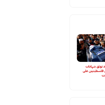
د توثق شهادات
فلسطينيين على
ات