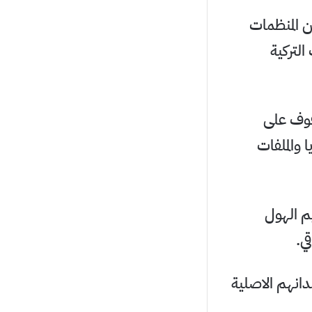
 المنظمات
التركية
وقوف على
 والملفات
م الهول
ي.
دانهم الاصلية