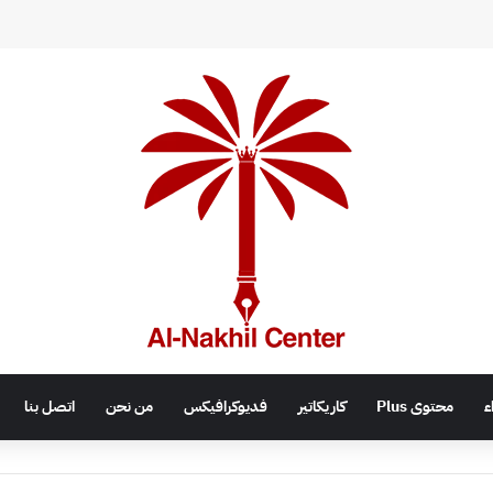
اء
محتوى Plus
كاريكاتير
فديوكرافيكس
من نحن
اتصل بنا