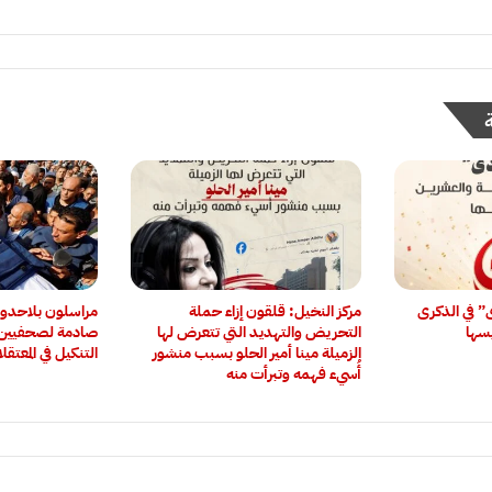
ى” في الذكرى
مركز النخيل: قلقون إزاء حملة
‏مراسلون بلاحدو
يسها
التحريض والتهديد التي تتعرض لها
صادمة لصحفيين 
الزميلة مينا أمير الحلو بسبب منشور
التنكيل في المعتقل
أُسيء فهمه وتبرأت منه