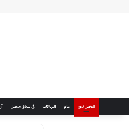
النخيل نيوز
عام
انتهاكات
في سياق متصل
آر