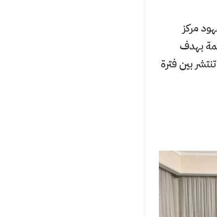
هود مركز
همة بهدف
تشر بين فترة