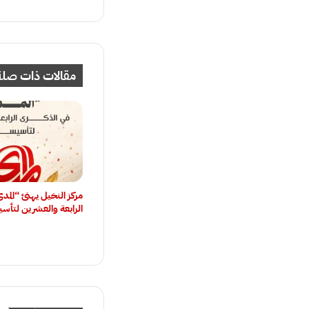
مقالات ذات صلة
مركز النخيل يهنئ “المد
الرابعة والعشرين لتأس