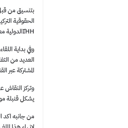
بتنسيق من قبل 
الحقوقية التركي
İHHالدولية معالي وزير الدفاع السيد ثابت العباسي.
وفي بداية اللقا
العديد من التف
المشتركة عبر ال
وتركز النقاش ع
يشكل قنبلة موقو
من جانبه اكد ا
لانهاء هذا الملف