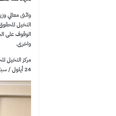
واثنى معالي وزي
النخيل للحقوق 
الوقوف على الح
واخرى.
مركز النخيل لل
24 أيلول / سبتمبر 2023