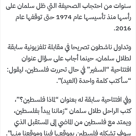
سنوات من احتجاب الصحيفة التي ظل سلمان على
رأسها منذ تأسيسها عام 1974 حتى توقفها عام
2016.
وتداول ناشطون تصريحا في مقابلة تلفزيونية سابقة
لطلال سلمان، حينما أجاب على سؤال عنوان
افتتاحية “السفير” في حال تحررت فلسطين، ليقول:
“سأكتب كلمة واحدة (العيد)”.
وفي افتتاحية سابقة له بعنوان “لماذا فلسطين؟”،
كتب الراحل طلال سلمان “زماننا يبدأ بفلسطين،
ويمتد مع فلسطين من الماضي إلى المستقبل الذي
سوف تشكله فلسطين بموقعها فينا وموقعنا منها”.