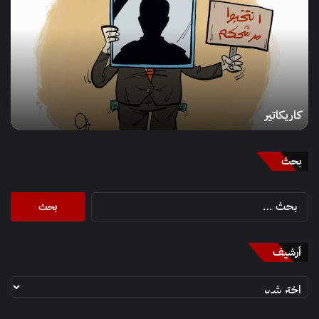
كاريكاتير
بحث
البحث
عن:
أرشيف
أرشيف