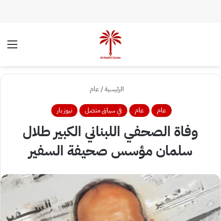
الوضع المظلم
الق
الرئيسية
/
عام
عام
عام
في سياق متصل
نيوز بار
وفاة الصحفي اللبناني الكبير طلال
سلمان مؤسس صحيفة السفير