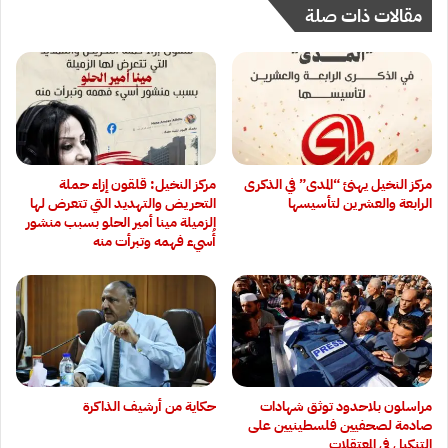
مقالات ذات صلة
مركز النخيل يهنئ “المدى” في الذكرى
مركز النخيل: قلقون إزاء حملة
الرابعة والعشرين لتأسيسها
التحريض والتهديد التي تتعرض لها
الزميلة مينا أمير الحلو بسبب منشور
أُسيء فهمه وتبرأت منه
‏مراسلون بلاحدود توثق شهادات
حكاية من أرشيف الذاكرة
صادمة لصحفيين فلسطينيين على
التنكيل في المعتقلات