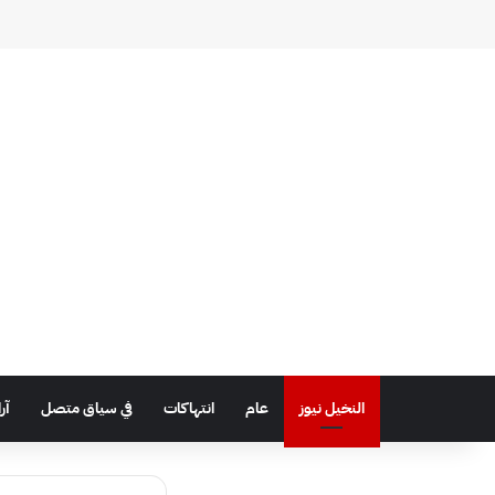
النخيل نيوز
عام
انتهاكات
في سياق متصل
آر