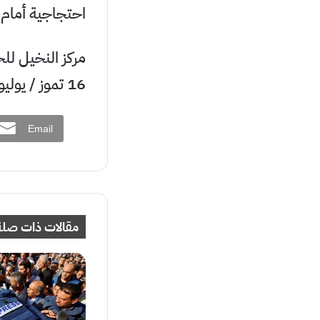
احتجاجية أمام د
مركز النخيل لل
16 تموز / يوليو 2023
Email
مقالات ذات صلة