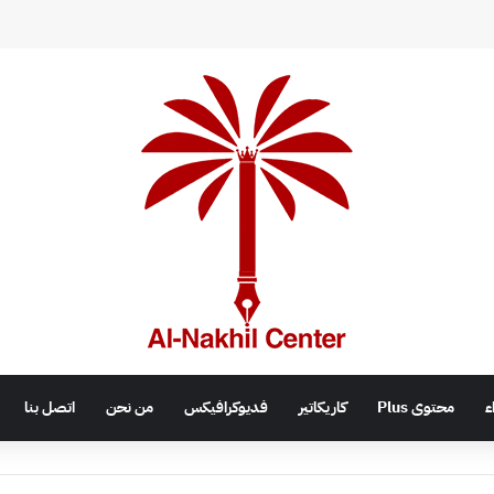
اء
محتوى Plus
كاريكاتير
فديوكرافيكس
من نحن
اتصل بنا