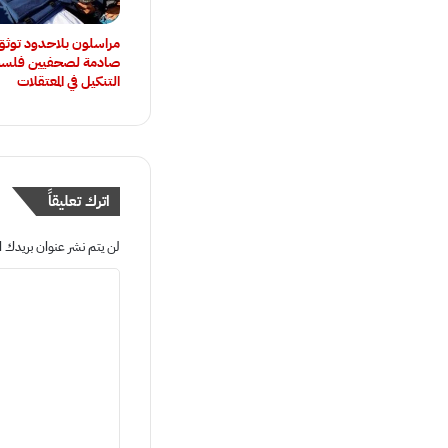
‏مراسلون بلاحدود توث
صادمة لصحفيين فلسط
التنكيل في المعتقلات
اترك تعليقاً
لن يتم نشر عنوان بريدك ال
ا
ل
ت
ع
ل
ي