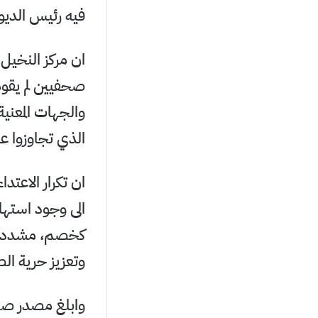
فيه رئيس الديوان
ان مركز النخيل
صحفيين لم يقوم
والجهات المعنية
الذي تجاوزوا ع
ان تكرار الاعت
الى وجود استها
كخصم، مشددين 
وتعزيز حرية الص
وابلغ مصدر صح