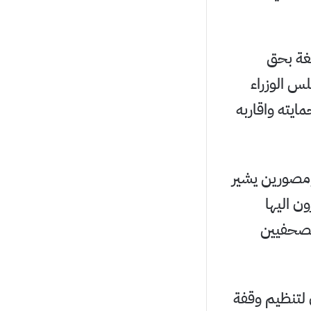
لغة بحق
س الوزراء
مايته واقاربه
ومصورين يشير
ن اليها
لصحفيين
لتنظيم وقفة